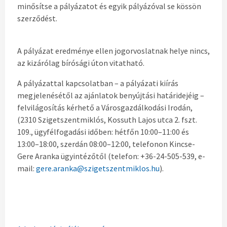
minősítse a pályázatot és egyik pályázóval se kössön
szerződést.
A pályázat eredménye ellen jogorvoslatnak helye nincs,
az kizárólag bírósági úton vitatható.
A pályázattal kapcsolatban – a pályázati kiírás
megjelenésétől az ajánlatok benyújtási határidejéig –
felvilágosítás kérhető a Városgazdálkodási Irodán,
(2310 Szigetszentmiklós, Kossuth Lajos utca 2. fszt.
109., ügyfélfogadási időben: hétfőn 10:00–11:00 és
13:00–18:00, szerdán 08:00–12:00, telefonon Kincse-
Gere Aranka ügyintézőtől (telefon: +36-24-505-539, e-
mail:
gere.aranka@szigetszentmiklos.hu
).