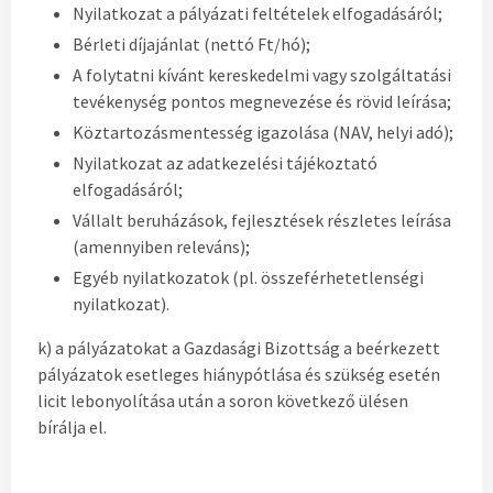
Nyilatkozat a pályázati feltételek elfogadásáról;
Bérleti díjajánlat (nettó Ft/hó);
A folytatni kívánt kereskedelmi vagy szolgáltatási
tevékenység pontos megnevezése és rövid leírása;
Köztartozásmentesség igazolása (NAV, helyi adó);
Nyilatkozat az adatkezelési tájékoztató
elfogadásáról;
Vállalt beruházások, fejlesztések részletes leírása
(amennyiben releváns);
Egyéb nyilatkozatok (pl. összeférhetetlenségi
nyilatkozat).
k) a pályázatokat a Gazdasági Bizottság a beérkezett
pályázatok esetleges hiánypótlása és szükség esetén
licit lebonyolítása után a soron következő ülésen
bírálja el.