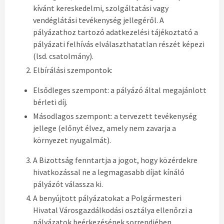
kívánt kereskedelmi, szolgáltatási vagy
vendéglátási tevékenység jellegéről. A
pályázathoz tartozó adatkezelési tájékoztató a
pályázati felhívás elválaszthatatlan részét képezi
(lsd. csatolmány).
Elbírálási szempontok:
Elsődleges szempont: a pályázó által megajánlott
bérleti díj.
Másodlagos szempont: a tervezett tevékenység
jellege (előnyt élvez, amely nem zavarja a
környezet nyugalmát).
A Bizottság fenntartja a jogot, hogy közérdekre
hivatkozással ne a legmagasabb díjat kínáló
pályázót válassza ki.
A benyújtott pályázatokat a Polgármesteri
Hivatal Városgazdálkodási osztálya ellenőrzi a
pályázatok beérkezésének sorrendjében.