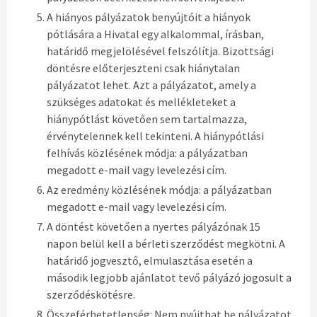
A hiányos pályázatok benyújtóit a hiányok
pótlására a Hivatal egy alkalommal, írásban,
határidő megjelölésével felszólítja. Bizottsági
döntésre előterjeszteni csak hiánytalan
pályázatot lehet. Azt a pályázatot, amely a
szükséges adatokat és mellékleteket a
hiánypótlást követően sem tartalmazza,
érvénytelennek kell tekinteni. A hiánypótlási
felhívás közlésének módja: a pályázatban
megadott e-mail vagy levelezési cím.
Az eredmény közlésének módja: a pályázatban
megadott e-mail vagy levelezési cím.
A döntést követően a nyertes pályázónak 15
napon belül kell a bérleti szerződést megkötni. A
határidő jogvesztő, elmulasztása esetén a
második legjobb ajánlatot tevő pályázó jogosult a
szerződéskötésre.
Összeférhetetlenség: Nem nyújthat be pályázatot