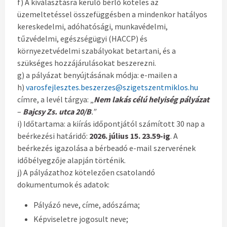
f) A kiválasztásra kerülő bérlő köteles az
üzemeltetéssel összefüggésben a mindenkor hatályos
kereskedelmi, adóhatósági, munkavédelmi,
tűzvédelmi, egészségügyi (HACCP) és
környezetvédelmi szabályokat betartani, és a
szükséges hozzájárulásokat beszerezni.
g) a pályázat benyújtásának módja: e-mailen a
h)
varosfejlesztes.beszerzes@szigetszentmiklos.hu
címre, a levél tárgya: „
Nem lakás célú
helyiség pályázat
–
Bajcsy Zs. utca 20/B
.”
i) Időtartama: a kiírás időpontjától számított 30 nap a
beérkezési határidő:
2026.
július 15.
23.59-ig
. A
beérkezés igazolása a bérbeadó e-mail szerverének
időbélyegzője alapján történik.
j) A pályázathoz kötelezően csatolandó
dokumentumok és adatok:
Pályázó neve, címe, adószáma;
Képviseletre jogosult neve;