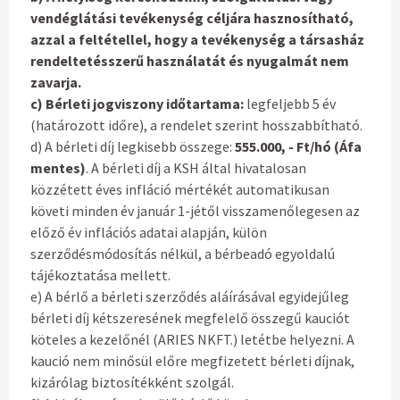
vendéglátási tevékenység céljára hasznosítható,
azzal a feltétellel, hogy a tevékenység a társasház
rendeltetésszerű használatát és nyugalmát nem
zavarja.
c) Bérleti jogviszony időtartama:
legfeljebb 5 év
(határozott időre), a rendelet szerint hosszabbítható.
d) A bérleti díj legkisebb összege:
555.000, - Ft/hó (Áfa
mentes)
. A bérleti díj a KSH által hivatalosan
közzétett éves infláció mértékét automatikusan
követi minden év január 1-jétől visszamenőlegesen az
előző év inflációs adatai alapján, külön
szerződésmódosítás nélkül, a bérbeadó egyoldalú
tájékoztatása mellett.
e) A bérlő a bérleti szerződés aláírásával egyidejűleg
bérleti díj kétszeresének megfelelő összegű kauciót
köteles a kezelőnél (ARIES NKFT.) letétbe helyezni. A
kaució nem minősül előre megfizetett bérleti díjnak,
kizárólag biztosítékként szolgál.