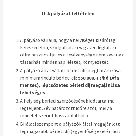
II. A pályázat feltételei:
A pályázó vállalja, hogy a helyiséget kizárólag
kereskedelmi, szolgáltatási vagy vendéglátási
célra hasznosítja, és a tevékenysége nem zavarja a
társasház mindennapi életét, környezetét.
A pályázó által vállalt bérleti díj meghatározása:
minimum/induló bérleti díj:
550.000
,-
Ft/hó (Áfa
mentes), lépcsőzetes bérleti díj megajánlása
lehetséges
.
A helyiség bérleti szerződésének időtartalma
legfeljebb 5 év határozott időre szól, mely a
rendelet szerint hosszabbítható.
Bírálati szempont a pályázók által megajánlott
legmagasabb bérleti díj (egyenlőség esetén licit