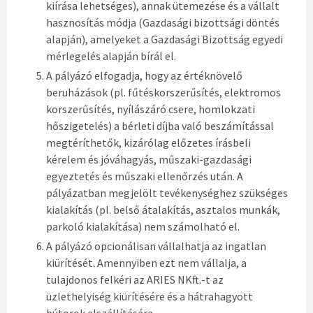
kiírása lehetséges), annak ütemezése és a vállalt
hasznosítás módja (Gazdasági bizottsági döntés
alapján), amelyeket a Gazdasági Bizottság egyedi
mérlegelés alapján bírál el.
A pályázó elfogadja, hogy az értéknövelő
beruházások (pl. fűtéskorszerűsítés, elektromos
korszerűsítés, nyílászáró csere, homlokzati
hőszigetelés) a bérleti díjba való beszámítással
megtéríthetők, kizárólag előzetes írásbeli
kérelem és jóváhagyás, műszaki-gazdasági
egyeztetés és műszaki ellenőrzés után. A
pályázatban megjelölt tevékenységhez szükséges
kialakítás (pl. belső átalakítás, asztalos munkák,
parkoló kialakítása) nem számolható el.
A pályázó opcionálisan vállalhatja az ingatlan
kiürítését. Amennyiben ezt nem vállalja, a
tulajdonos felkéri az ARIES NKft.-t az
üzlethelyiség kiürítésére és a hátrahagyott