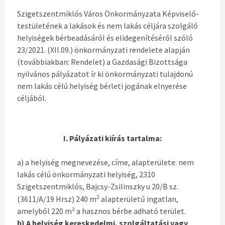
Szigetszentmiklós Város Önkormányzata Képviselő-
testületének a lakások és nem lakás céljára szolgáló
helyiségek bérbeadásáról és elidegenítéséről szóló
23/2021. (XII.09.) önkormányzati rendelete alapján
(továbbiakban: Rendelet) a Gazdasági Bizottsága
nyilvános pályázatot ír ki önkormányzati tulajdonú
nem lakás célú helyiség bérleti jogának elnyerése
céljából.
I. Pályázati kiírás tartalma:
a) a helyiség megnevezése, címe, alapterülete: nem
lakás célú önkormányzati helyiség, 2310
Szigetszentmiklós, Bajcsy-Zsilinszky u 20/B sz.
2
(3611/A/19 Hrsz) 240 m
alapterületű ingatlan,
amelyből 220 m² a hasznos bérbe adható terület.
b) A helyiség kereskedelmi, szolgáltatási vagy