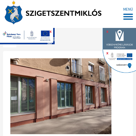
MENÜ
x
x
Főoldal
x