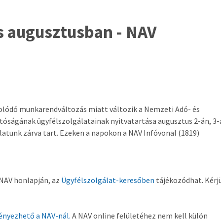
s augusztusban - NAV
olódó munkarendváltozás miatt változik a Nemzeti Adó- és
óságának ügyfélszolgálatainak nyitvatartása augusztus 2-án, 3-
atunk zárva tart. Ezeken a napokon a NAV Infóvonal (1819)
 NAV honlapján, az
Ügyfélszolgálat-keresőben
tájékozódhat. Kérj
ményezhető a NAV-nál.
A NAV online felületéhez nem kell külön