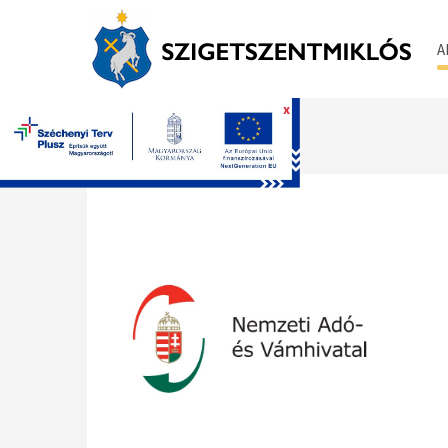
A
x
Főoldal