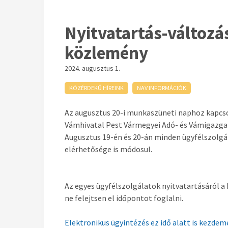
Nyitvatartás-változá
közlemény
2024. augusztus 1.
KÖZÉRDEKŰ HÍREINK
NAV INFORMÁCIÓK
Az augusztus 20-i munkaszüneti naphoz kapcs
Vámhivatal Pest Vármegyei Adó- és Vámigazgat
Augusztus 19-én és 20-án minden ügyfélszolgál
elérhetősége is módosul.
Az egyes ügyfélszolgálatok nyitvatartásáról a
ne felejtsen el időpontot foglalni.
Elektronikus ügyintézés ez idő alatt is kezde