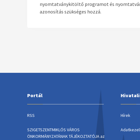
nyomtatványkitöltő programot és nyomtatványt
azonosítás szükséges hozzá.
Portál
Hivatal
RSS
Hírek
SZIGETSZENTMIKLÓS VÁROS
Adatkezel
ÖNKORMÁNYZATÁNAK TÁJÉKOZTATÓJA az