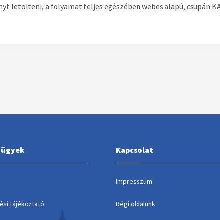
 letölteni, a folyamat teljes egészében webes alapú, csupán K
i ügyek
Kapcsolat
Impresszum
ési tájékoztató
Régi oldalunk