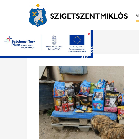
A
x
Főoldal