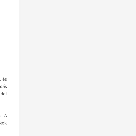
, és
dás
edel
a. A
ekek