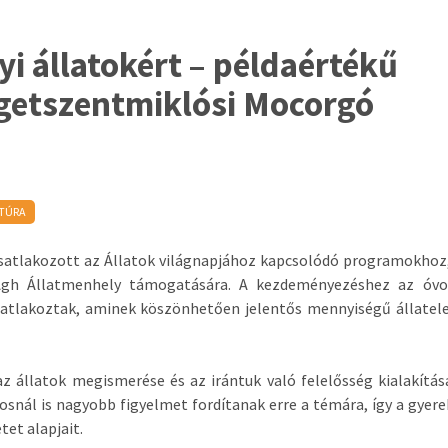
i állatokért – példaértékű
getszentmiklósi Mocorgó
TÚRA
csatlakozott az Állatok világnapjához kapcsolódó programokhoz
-Ágh Állatmenhely támogatására. A kezdeményezéshez az óvo
csatlakoztak, aminek
k
öszönhetően jelentős mennyiségű állatel
 állatok megismerése és az irántuk való felelősség kialakítás
snál is nagyobb figyelmet fordítanak erre a témára, így a gyer
tet alapjait.