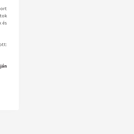
ort
atok
k
és
ott:
ján