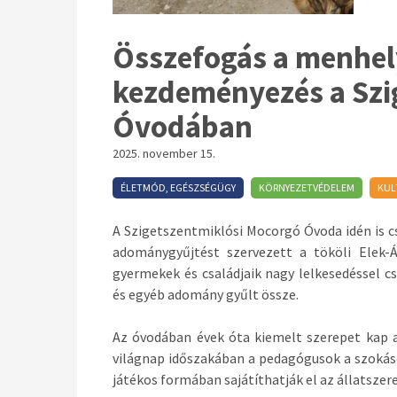
Összefogás a menhely
kezdeményezés a Szi
Óvodában
2025. november 15.
ÉLETMÓD, EGÉSZSÉGÜGY
KÖRNYEZETVÉDELEM
KUL
A Szigetszentmiklósi Mocorgó Óvoda idén is 
adománygyűjtést szervezett a tö
k
öli Elek
gyermekek és családjaik nagy lelkesedéssel 
és egyéb adomány gyűlt össze.
Az óvodában évek óta kiemelt szerepet kap az
világnap időszakában a pedagógusok a szokáso
játékos formában sajátíthatjá
k
el az állatszere