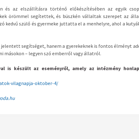
n és az elszállításra történő elő
k
észítésében az egyik csop
ekek örömmel segítettek, és büszkén vállaltak szerepet az áll
 kedvű szülő és gyermeke juttatta el a menhelyre, ahol a kutyá
elentett segítséget, hanem a gyerekeknek is fontos élményt ad
eni másokon – legyen szó emberről vagy állatról.
val is
k
észült az eseményről, amely az intézmény honlap
atok-vilagnapja-oktober-4/
voda.hu