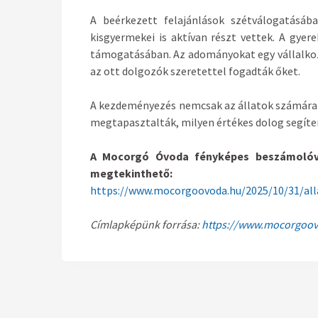
A beérkezett felajánlások szétválogatásába
kisgyermekei is aktívan részt vettek. A gyer
támogatásában. Az adományokat egy vállalkozó
az ott dolgozó
k
szeretettel fogadtá
k
őket.
A kezdeményezés nemcsak az állatok számára j
megtapasztaltá
k
, milyen értékes dolog segít
A Mocorgó Óvoda fényképes beszámoló
megtekinthető:
https://www.mocorgoovoda.hu/2025/10/31/all
Címlapképünk forrása:
https://www.mocorgoo