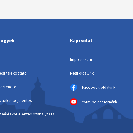
i ügyek
Kapcsolat
Impresszum
ési tájékoztató
Régi oldalunk
története
Facebook oldalunk
szaélés-bejelentés
Youtube csatornánk
szaélés-bejelentés szabályzata