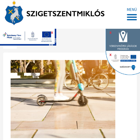
MENÜ
x
x
Főoldal
x