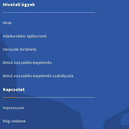
Hivatali ügyek
Hírek
Adatkezelési tájékoztató
Városunk története
Belső visszaélés-bejelentés
Belső visszaélés-bejelentés szabályzata
Kapcsolat
Impresszum
Régi oldalunk