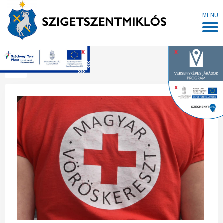
MENÜ
x
x
Főoldal
x