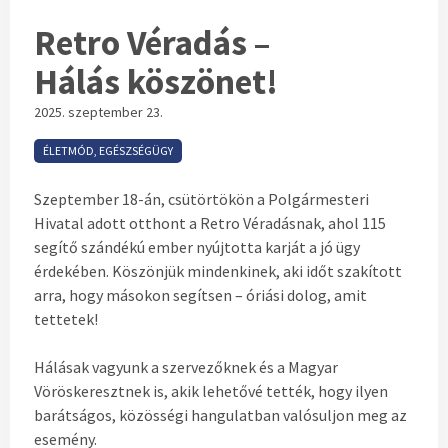
Retro Véradás –
Hálás köszönet!
2025. szeptember 23.
ÉLETMÓD, EGÉSZSÉGÜGY
Szeptember 18
-án,
cs
ütörtö
k
ön a Polgármesteri
Hivatal adott otthont a Retro Véradásnak, ahol 115
segítő szándé
k
ú ember nyújtotta karját a jó ügy
érdekében.
K
öszönjü
k
mindenkinek, aki időt szakított
arra, hogy másokon segítsen – óriási dolog, amit
tettetek!
Hálásak vagyunk a szervezőknek és a Magyar
Vöröskeresztnek is, akik lehetővé tetté
k
, hogy ilyen
barátságos,
k
özösségi hangulatban valósuljon meg az
esemény.