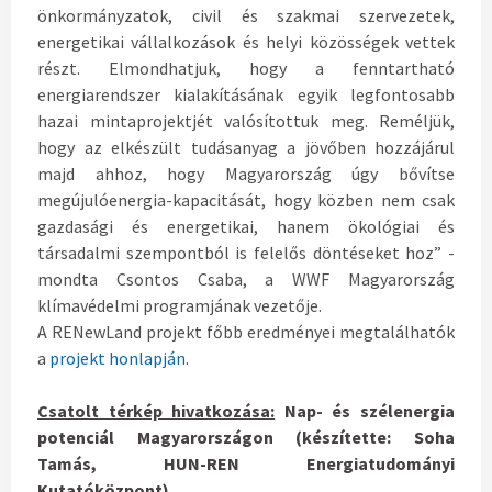
önkormányzatok, civil és szakmai szervezetek,
energetikai vállalkozások és helyi közösségek vettek
részt. Elmondhatjuk, hogy a fenntartható
energiarendszer kialakításának egyik legfontosabb
hazai mintaprojektjét valósítottuk meg. Reméljük,
hogy az elkészült tudásanyag a jövőben hozzájárul
majd ahhoz, hogy Magyarország úgy bővítse
megújulóenergia-kapacitását, hogy közben nem csak
gazdasági és energetikai, hanem ökológiai és
társadalmi szempontból is felelős döntéseket hoz” -
mondta Csontos Csaba, a WWF Magyarország
klímavédelmi programjának vezetője.
A RENewLand projekt főbb eredményei megtalálhatók
a
projekt honlapján
.
Csatolt térkép hivatkozása:
Nap- és szélenergia
potenciál Magyarországon (készítette: Soha
Tamás, HUN-REN Energiatudományi
Kutatóközpont)