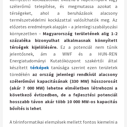
szélerőmű telepítése, és megmutassa azokat a
térségeket, ahol a beruházások alacsony
természetvédelmi kockázattal valósíthatók meg. Az
előzetes eredmények alapján – a jelenlegi szabályozási
környezetben –
Magyarország területének alig 1-2
százaléka bizonyulhat alkalmasnak könnyített
térségek kijelölésére.
Ez a potenciál nem tűnik
jelentősnek, ám a WWF és a HUN-REN
Energiatudományi Kutatóközpont szakértői által
készített
térképek
tanúsága szerint ezen területek
töredékén
az ország jelenlegi rendkívül alacsony
szélerőművi kapacitásának (330 MW) hússzorosát
(akár 7 000 MW) lehetne elméletben létrehozni a
következő évtizedben, de a fejlesztési potenciál
hosszabb távon akár több 10 000 MW-os kapacitás
bővítés is lehet
.
A térinformatikai elemzések mellett fontos kiemelni a