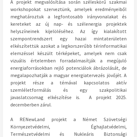
A projekt megvalósítása során széleskörű szakmai
workshopokat szerveztünk, amelyek eredményeiből
meghatároztuk a legfontosabb irányvonalakat és
kereteket az új nap- és szélenergia projektek
helyszíneinek kijelöléséhez. Az így kialakított
szempontrendszert egy hazai mintaterületen
elkészítettük azokat a legkorszerűbb térinformatikai
elemzéssel készült térképeket, amelyek nem csak
vizuális értelemben forradalmasítják a megújuló
energiaforrásokban rejlő potenciálok ábrázolását, de
megalapozhatják a magyar energiatervezés jövőjét. A
projekt része a témával kapcsolatos aktív
szemléletformálás és egy szakpolitikai
javaslatcsomag elkészítése is. A projekt 2025.
decemberben zárul.
A RENewLand projekt a Német Szövetségi
Környezetvédelmi, Éghajlatvédelmi,
Természetvédelmi és Nukleáris Biztonsági