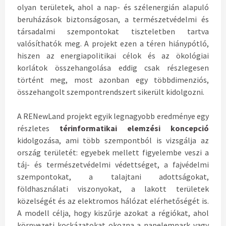
olyan területek, ahol a nap- és szélenergián alapuló
beruházások biztonságosan, a természetvédelmi és
társadalmi szempontokat tiszteletben tartva
valósíthatók meg. A projekt ezen a téren hiánypótló,
hiszen az energiapolitikai célok és az ökológiai
korlátok összehangolása eddig csak részlegesen
történt meg, most azonban egy többdimenziós,
összehangolt szempontrendszert sikerült kidolgozni.
A RENewLand projekt egyik legnagyobb eredménye egy
részletes
térinformatikai elemzési koncepció
kidolgozása, ami több szempontból is vizsgálja az
ország területét: egyebek mellett figyelembe veszi a
táj- és természetvédelmi védettséget, a fajvédelmi
szempontokat, a talajtani adottságokat,
földhasználati viszonyokat, a lakott területek
közelségét és az elektromos hálózat elérhetőségét is.
A modell célja, hogy kiszűrje azokat a régiókat, ahol
környezeti kockázatokat okozna a napelempark vagy