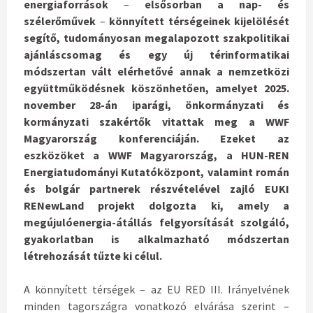
energiaforrások
–
elsősorban a nap- és
szélerőművek
–
könnyített térségeinek kijelölését
segítő, tudományosan megalapozott szakpolitikai
ajánláscsomag és egy új térinformatikai
módszertan vált elérhetővé annak a nemzetközi
együttműködésnek köszönhetően, amelyet 2025.
november 28-án iparági, önkormányzati és
kormányzati szakértők vitattak meg a WWF
Magyarország konferenciáján. Ezeket az
eszközöket a WWF Magyarország, a HUN-REN
Energiatudományi Kutatóközpont, valamint román
és bolgár partnerek részvételével zajló EUKI
RENewLand projekt dolgozta ki, amely a
megújulóenergia-átállás felgyorsítását szolgáló,
gyakorlatban is alkalmazható módszertan
létrehozását tűzte ki célul.
A könnyített térségek – az EU RED III. Irányelvének
minden tagországra vonatkozó elvárása szerint –