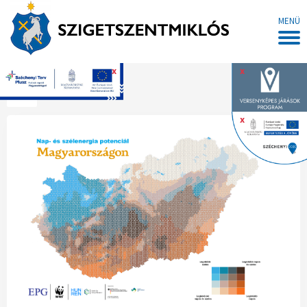
MENÜ
x
x
Főoldal
x