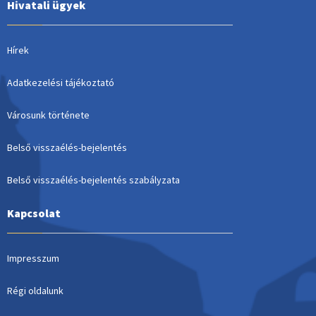
Hivatali ügyek
Hírek
Adatkezelési tájékoztató
Városunk története
Belső visszaélés-bejelentés
Belső visszaélés-bejelentés szabályzata
Kapcsolat
Impresszum
Régi oldalunk