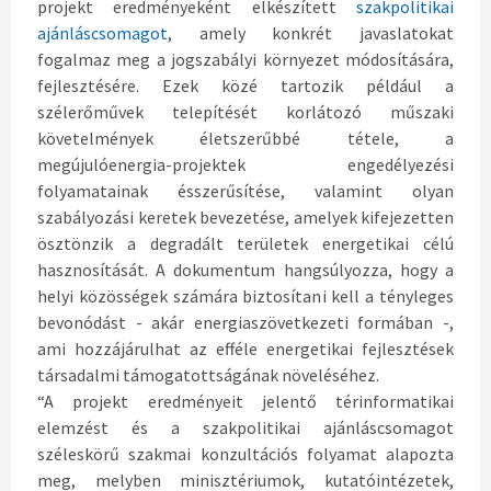
projekt eredményeként elkészített
szakpolitikai
ajánláscsomagot
, amely konkrét javaslatokat
fogalmaz meg a jogszabályi környezet módosítására,
fejlesztésére. Ezek közé tartozik például a
szélerőművek telepítését korlátozó műszaki
követelmények életszerűbbé tétele, a
megújulóenergia-projektek engedélyezési
folyamatainak ésszerűsítése, valamint olyan
szabályozási keretek bevezetése, amelyek kifejezetten
ösztönzik a degradált területek energetikai célú
hasznosítását. A dokumentum hangsúlyozza, hogy a
helyi közösségek számára biztosítani kell a tényleges
bevonódást - akár energiaszövetkezeti formában -,
ami hozzájárulhat az efféle energetikai fejlesztések
társadalmi támogatottságának növeléséhez.
“A projekt eredményeit jelentő térinformatikai
elemzést és a szakpolitikai ajánláscsomagot
széleskörű szakmai konzultációs folyamat alapozta
meg, melyben minisztériumok, kutatóintézetek,