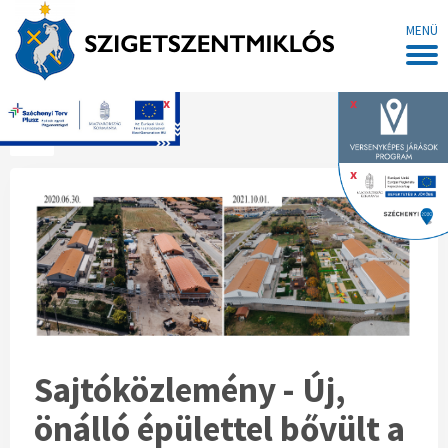
MENÜ
x
x
Főoldal
x
Sajtóközlemény - Új,
önálló épülettel bővült a