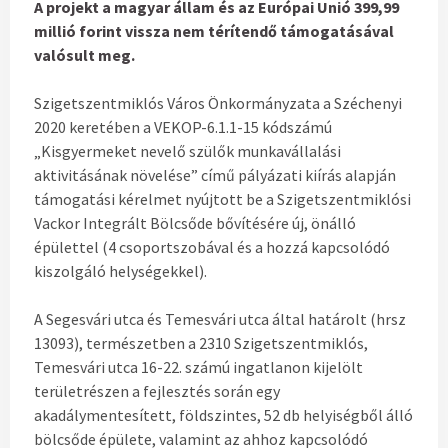
A projekt a magyar állam és az Európai Unió 399,99
millió forint vissza nem térítendő támogatásával
valósult meg.
Szigetszentmiklós Város Önkormányzata a Széchenyi
2020 keretében a VEKOP-6.1.1-15 kódszámú
„Kisgyermeket nevelő szülők munkavállalási
aktivitásának növelése” című pályázati kiírás alapján
támogatási kérelmet nyújtott be a Szigetszentmiklósi
Vackor Integrált Bölcsőde bővítésére új, önálló
épülettel (4 csoportszobával és a hozzá kapcsolódó
kiszolgáló helységekkel).
A Segesvári utca és Temesvári utca által határolt (hrsz
13093), természetben a 2310 Szigetszentmiklós,
Temesvári utca 16-22. számú ingatlanon kijelölt
területrészen a fejlesztés során egy
akadálymentesített, földszintes, 52 db helyiségből álló
bölcsőde épülete, valamint az ahhoz kapcsolódó