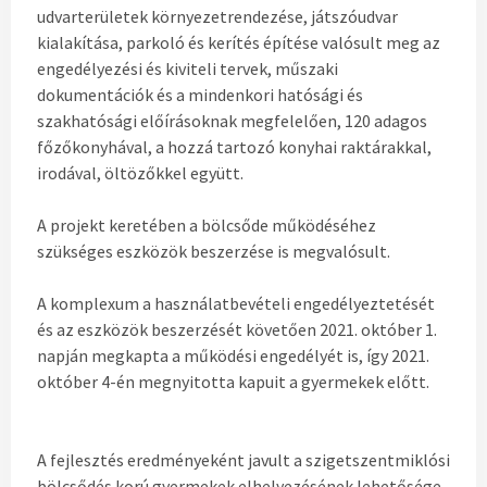
udvarterületek környezetrendezése, játszóudvar
kialakítása, parkoló és kerítés építése valósult meg az
engedélyezési és kiviteli tervek, műszaki
dokumentációk és a mindenkori hatósági és
szakhatósági előírásoknak megfelelően, 120 adagos
főzőkonyhával, a hozzá tartozó konyhai raktárakkal,
irodával, öltözőkkel együtt.
A projekt keretében a bölcsőde működéséhez
szükséges eszközök beszerzése is megvalósult.
A komplexum a használatbevételi engedélyeztetését
és az eszközök beszerzését követően 2021. október 1.
napján megkapta a működési engedélyét is, így 2021.
október 4-én megnyitotta kapuit a gyermekek előtt.
A fejlesztés eredményeként javult a szigetszentmiklósi
bölcsődés korú gyermekek elhelyezésének lehetősége,