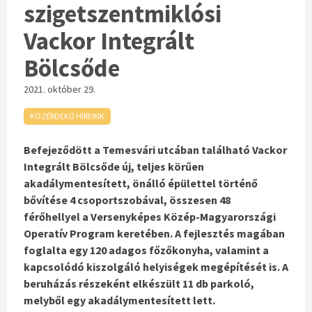
szigetszentmiklósi
Vackor Integrált
Bölcsőde
2021. október 29.
KÖZÉRDEKŰ HÍREINK
Befejeződött a Temesvári utcában található Vackor
Integrált Bölcsőde új, teljes körűen
akadálymentesített, önálló épülettel történő
bővítése 4 csoportszobával, összesen 48
férőhellyel a Versenyképes Közép-Magyarországi
Operatív Program keretében. A fejlesztés magában
foglalta egy 120 adagos főzőkonyha, valamint a
kapcsolódó kiszolgáló helyiségek megépítését is. A
beruházás részeként elkészült 11 db parkoló,
melyből egy akadálymentesített lett.