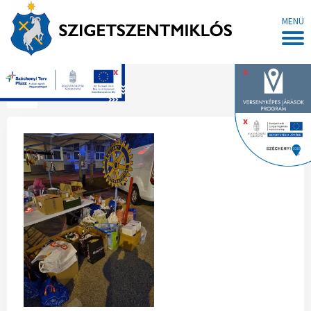
MENÜ
x
x
Főoldal
x