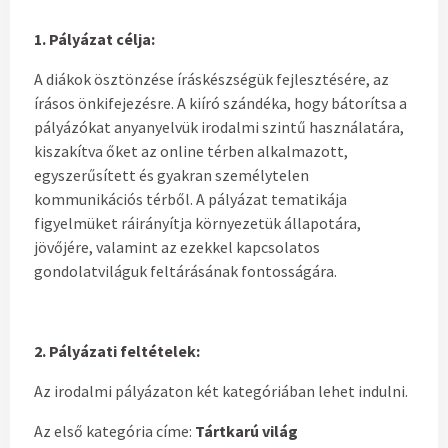
1.
Pályázat célja:
A diákok ösztönzése íráskészségük fejlesztésére, az
írásos önkifejezésre. A kiíró szándéka, hogy bátorítsa a
pályázókat anyanyelvük irodalmi szintű használatára,
kiszakítva őket az online térben alkalmazott,
egyszerűsített és gyakran személytelen
kommunikációs térből. A pályázat tematikája
figyelmüket ráirányítja környezetük állapotára,
jövőjére, valamint az ezekkel kapcsolatos
gondolatviláguk feltárásának fontosságára.
2. Pályázati feltételek:
Az irodalmi pályázaton két kategóriában lehet indulni.
Az első kategória címe:
Tártkarú világ