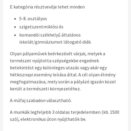
E kategória résztvevője lehet minden
5-8. osztályos
szigetszentmiklósi és
komandói székhelyű általános
iskolát/gimnáziumot látogató diák.
Olyan pályaművek beérkezését várjuk, melyek a
természet nyújtotta szépségekbe engednek
betekintést egy különleges utazás vagy akár egy
hétköznapi esemény leírása által. A cél olyan élmény
megfogalmazása, mely során a pályázó igazán közel
került a természeti környezetéhez.
A műfaj szabadon választható.
A munkák legfeljebb 3 oldalas terjedelemben (kb. 1500
szó), elektronikus úton nyújthatók be.