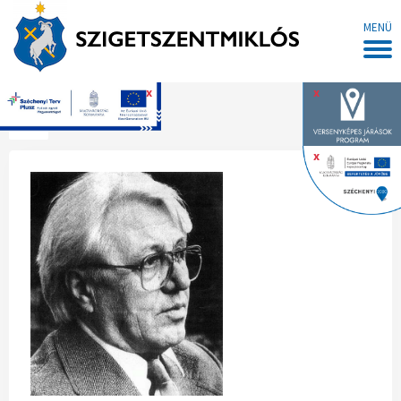
MENÜ
x
x
Főoldal
x