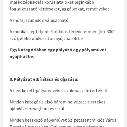
mai középiskolás korú fiatalokat leginkább
foglalkoztató kérdéseket, aggályokat, reményeket.
A műfaj szabadon választható.
A munkák legfeljebb 6 oldalas terjedelemben (kb. 3000
szó), elektronikus úton nyújthatók be.
Egy kategóriában egy pályázó egy pályaművet
nyújthat be.
3. Pályázat elbírálása és díjazása:
A beérkezett pályaműveket szakmai zsűri értékeli.
Minden kategória első három helyezettje értékes
ajándékcsomagban részesül.
Minden beérkező pályaművet Szigetszentmiklós Város
Román Nemzetiségi Önkormányzata a hivatalos