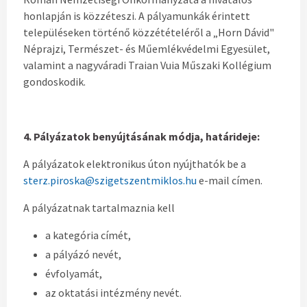
honlapján is közzéteszi. A pályamunkák érintett
településeken történő közzétételéről a „Horn Dávid"
Néprajzi, Természet- és Műemlékvédelmi Egyesület,
valamint a nagyváradi Traian Vuia Műszaki Kollégium
gondoskodik.
4. Pályázatok benyújtásának módja, határideje:
A pályázatok elektronikus úton nyújthatók be a
sterz.piroska@szigetszentmiklos.hu
e-mail címen.
A pályázatnak tartalmaznia kell
a kategória címét,
a pályázó nevét,
évfolyamát,
az oktatási intézmény nevét.