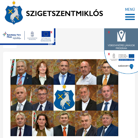
MENÜ
x
x
Főoldal
x