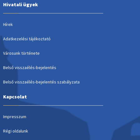
Hivatali ügyek
Hírek
Adatkezelési tájékoztató
Városunk története
Belső visszaélés-bejelentés
Belső visszaélés-bejelentés szabályzata
Kapcsolat
Impresszum
Régi oldalunk