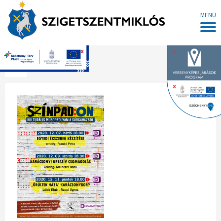
MENÜ
x
x
Főoldal
x