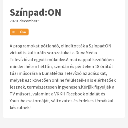
Színpad:ON
2020. december 9.
KULTÚRA
A programokat pótlandó, elindították a Színpad:ON
virtuális-kulturális sorozatukat a DunaMédia
Televízióval együttműködve.A mai nappal kezdődően
minden héten hétfőn, szerdán és pénteken 18 órától
tűzi műsorára a DunaMédia Televízió az adásokat,
melyek ezt követően online felületeiken is elérhetőek
lesznek, természetesen ingyenesen.Kérjük figyeljék a
TV műsort, valamint a VKKH Facebook oldalát és
Youtube csatornáját, változatos és érdekes témákkal
készülnek!