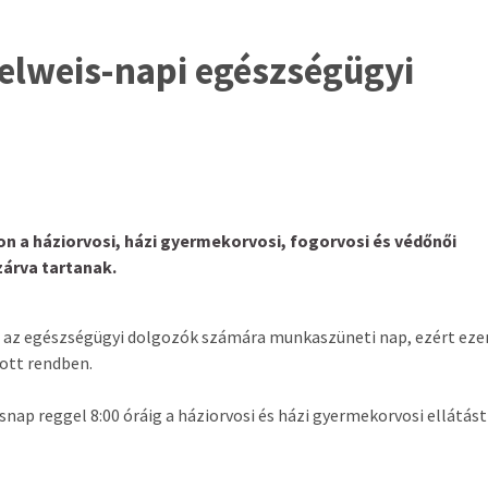
elweis-napi egészségügyi
on a háziorvosi, házi gyermekorvosi, fogorvosi és védőnői
árva tartanak.
az egészségügyi dolgozók számára munkaszüneti nap, ezért eze
ott rendben.
ásnap reggel 8:00 óráig a háziorvosi és házi gyermekorvosi ellátást