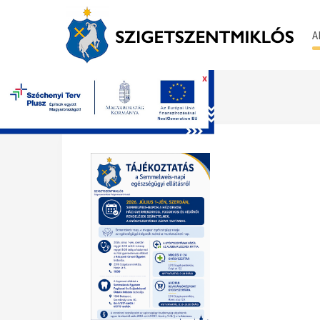
A
x
Főoldal