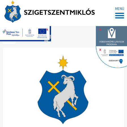
MENÜ
x
x
Főoldal
x