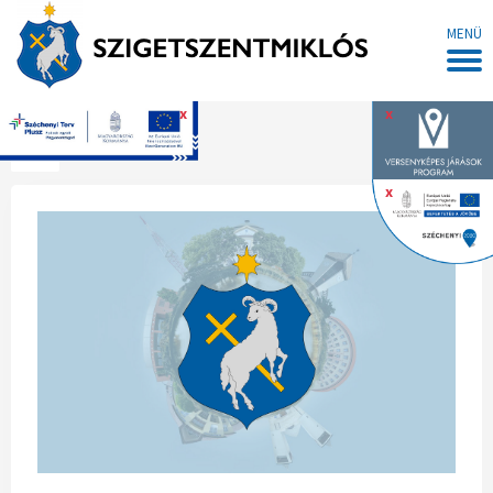
MENÜ
x
x
Főoldal
x