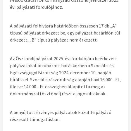
Felsőoktatási Önkormányzati Ösztöndíjrendszer 2025.
évi pályázati fordulójához.
A pályázati felhívásra határidőben összesen 17 db „A”
típusú pályázat érkezett be, egy pályázat határidőn túl
érkezett, „B” típusú pályázat nem érkezett.
Az Ösztöndíjpályázat 2025. évi fordulójára beérkezett
pályázatokat átruházott hatáskörben a Szociális és
Egészségügyi Bizottság 2024. december 10. napján
bírálta el. Szociális rászorultság alapján havi 16.000.-Ft,
illetve 14.000.- Ft összegben állapította meg az
önkormányzati ösztöndíj részt a jogosultaknak.
A benyújtott érvényes pályázatok közül 16 pályázó
részesült támogatásban.