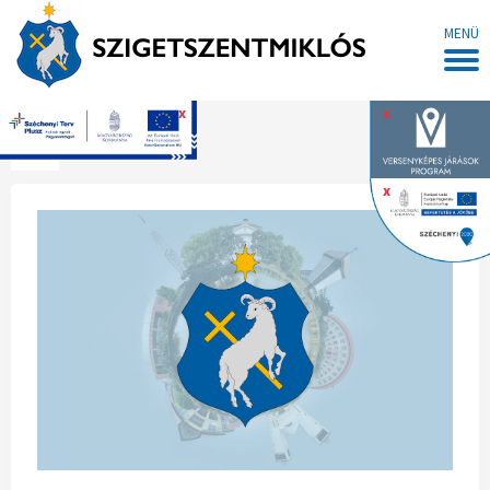
MENÜ
x
x
Főoldal
x