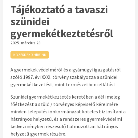
Tájékoztató a tavaszi
szünidei
gyermekétkeztetésről
2025. március 28.
KÖZÉRDEKŰ HÍREINK
A gyermekek védelméről és a gyámügyi igazgatásról
szóló 1997. évi XXXI. törvény szabályozza a szünidei
gyermekétkezetést, mint természetbeni ellátást.
Szünidei gyermekétkeztetés keretében a déli meleg
főétkezést a szülő / törvényes képviselő kérelmére
minden települési önkormányzat köteles biztosítani a
hátrányos helyzetű, és a rendszeres gyermekvédelmi
kedvezményben részesülő halmozottan hátrányos
helyzetű gyermek részére.