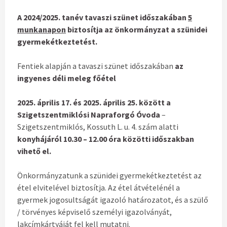
A 2024/2025. tanév tavaszi szünet időszakában
5
munkanapon
biztosítja az önkormányzat a szünidei
gyermekétkeztetést.
Fentiek alapján a tavaszi szünet időszakában
az
ingyenes déli meleg főétel
2025. április 17. és 2025. április 25. között a
Szigetszentmiklósi Napraforgó Óvoda
–
Szigetszentmiklós, Kossuth L. u. 4. szám alatti
konyhájáról 10.30 – 12.00 óra közötti időszakban
vihető el.
Önkormányzatunk a szünidei gyermekétkeztetést az
étel elvitelével biztosítja. Az étel átvételénél a
gyermek jogosultságát igazoló határozatot, és a szülő
/ törvényes képviselő személyi igazolványát,
lakcímkártyáját fel kell mutatni.