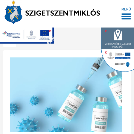
MENÜ
x
x
Főoldal
x