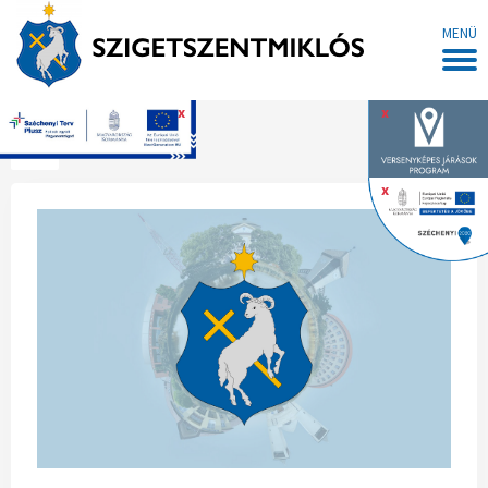
MENÜ
x
x
Főoldal
x