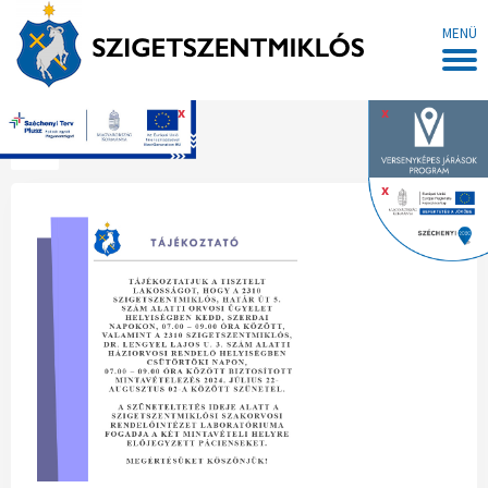
MENÜ
x
x
Főoldal
x