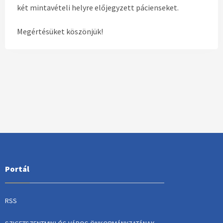
két mintavételi helyre előjegyzett pácienseket.
Megértésüket köszönjük!
Portál
RSS