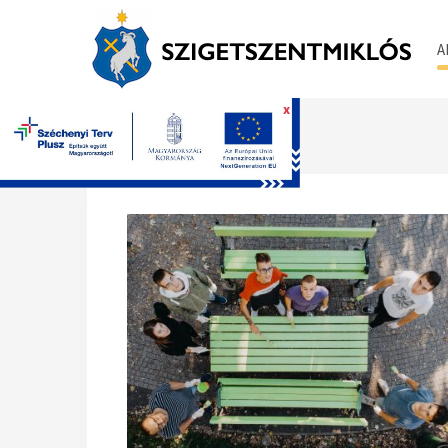
A
x
Főoldal