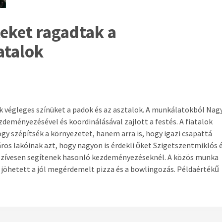
eteket ragadtak a
iatalok
́k végleges színüket a padok és az asztalok. A munkálatokból Nag
zdeményezésével és koordinálásával zajlott a festés. A fiatalok
gy szépítsék a környezetet, hanem arra is, hogy igazi csapattá
ros lakóinak azt, hogy nagyon is érdekli őket Szigetszentmiklós e
is szívesen segítenek hasonló kezdeményezéseknél. A közös munka
jöhetett a jól megérdemelt pizza és a bowlingozás. Példaértékű