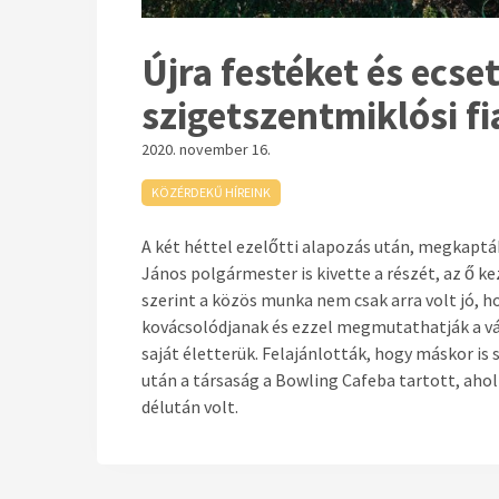
Újra festéket és ecs
szigetszentmiklósi f
2020. november 16.
KÖZÉRDEKŰ HÍREINK
A két héttel ezelőtti alapozás után, megkapta
János polgármester is kivette a részét, az ő ke
szerint a közös munka nem csak arra volt jó, ho
kovácsolódjanak és ezzel megmutathatják a vá
saját életterük. Felajánlották, hogy máskor 
után a társaság a Bowling Cafeba tartott, ahol 
délután volt.