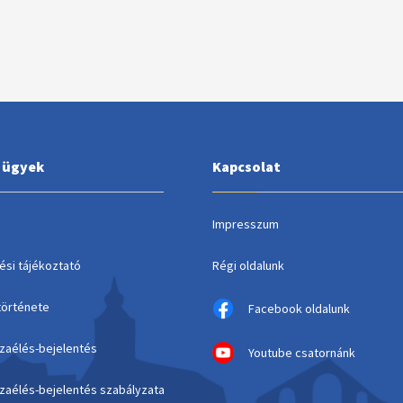
i ügyek
Kapcsolat
Impresszum
ési tájékoztató
Régi oldalunk
története
Facebook oldalunk
szaélés-bejelentés
Youtube csatornánk
szaélés-bejelentés szabályzata