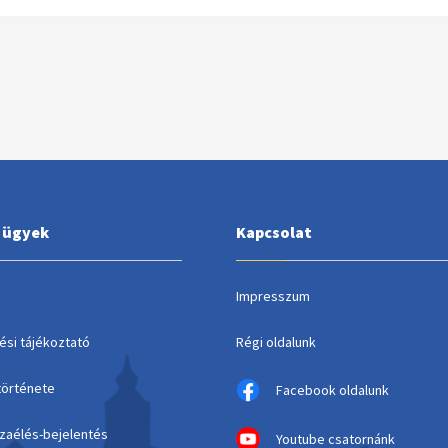
i ügyek
Kapcsolat
Impresszum
ési tájékoztató
Régi oldalunk
története
Facebook oldalunk
szaélés-bejelentés
Youtube csatornánk