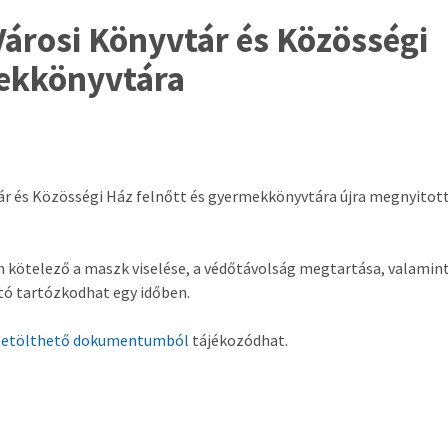
 Városi Könyvtár és Közösségi
mekkönyvtára
tár és Közösségi Ház felnőtt és gyermekkönyvtára újra megnyitott
en kötelező a maszk viselése, a védőtávolság megtartása, valamint
tó tartózkodhat egy időben.
 letölthető dokumentumból
tájékozódhat.