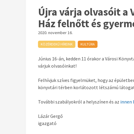
Újra várja olvasóit a
Ház felnőtt és gyer
2020. november 16.
KÖZÉRDEKŰ HÍREINK
KULTÚRA
Június 16-án, kedden 11 órakor a Városi Könyv
várjuk olvasóinkat!
Felhívjuk szíves figyelmüket, hogy az épületb
könyvtári térben korlátozott létszámú látoga
További szabályokról a helyszínen és az
innen
Lázár Gergő
igazgató