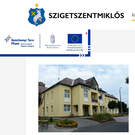
A
x
Főoldal