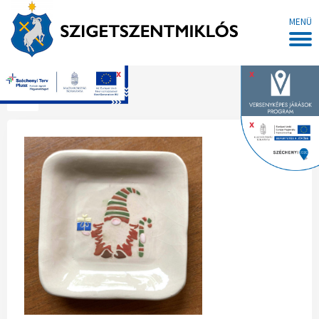
MENÜ
x
x
Főoldal
x