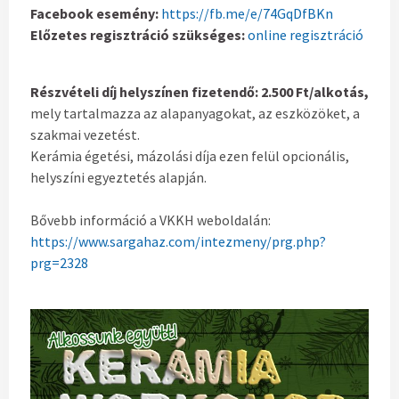
Facebook esemény:
https://fb.me/e/74GqDfBKn
Előzetes regisztráció szükséges:
online regisztráció
Részvételi díj helyszínen fizetendő: 2.500 Ft/alkotás,
mely tartalmazza az alapanyagokat, az eszközöket, a
szakmai vezetést.
Kerámia égetési, mázolási díja ezen felül opcionális,
helyszíni egyeztetés alapján.
Bővebb információ a VKKH weboldalán:
https://www.sargahaz.com/intezmeny/prg.php?
prg=2328