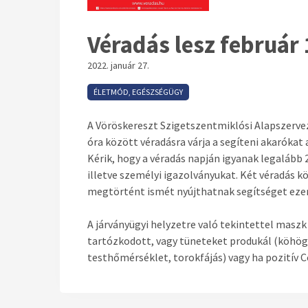
Véradás lesz február
2022. január 27.
ÉLETMÓD, EGÉSZSÉGÜGY
A Vöröskereszt Szigetszentmiklósi Alapszerveze
óra között véradásra várja a segíteni akarókat
Kérik, hogy a véradás napján igyanak legalább 2
illetve személyi igazolványukat. Két véradás k
megtörtént ismét nyújthatnak segítséget eze
A járványügyi helyzetre való tekintettel maszk 
tartózkodott, vagy tüneteket produkál (köhögés
testhőmérséklet, torokfájás) vagy ha pozitív C