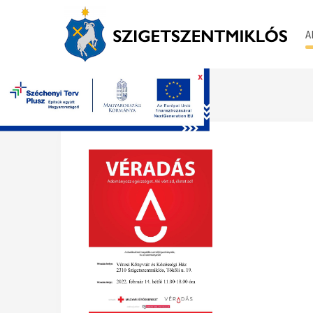
A
x
Főoldal