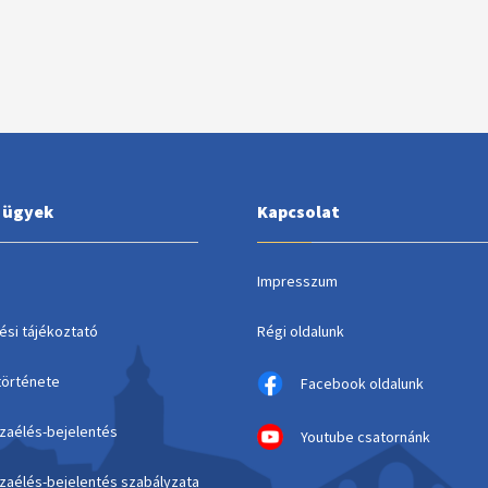
i ügyek
Kapcsolat
Impresszum
ési tájékoztató
Régi oldalunk
története
Facebook oldalunk
szaélés-bejelentés
Youtube csatornánk
szaélés-bejelentés szabályzata