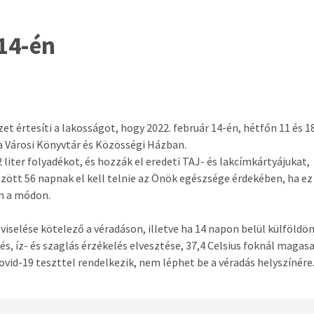
 14-én
t értesíti a lakosságot, hogy 2022. február 14-én, hétfőn 11 és 1
 a Városi Könyvtár és Közösségi Házban.
 liter folyadékot, és hozzák el eredeti TAJ- és lakcímkártyájukat,
özött 56 napnak el kell telnie az Önök egészsége érdekében, ha ez
n a módon.
viselése kötelező a véradáson, illetve ha 14 napon belül külföldö
, íz- és szaglás érzékelés elvesztése, 37,4 Celsius foknál magas
ovid-19 teszttel rendelkezik, nem léphet be a véradás helyszínére