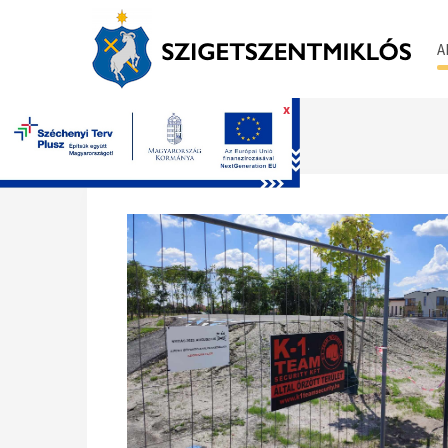
A
x
Főoldal