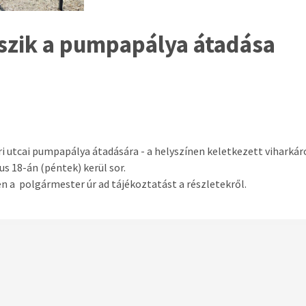
úszik a pumpapálya átadása
ri utcai pumpapálya átadására - a helyszínen keletkezett viharkár
s 18-án (péntek) kerül sor.
n a polgármester úr ad tájékoztatást a részletekről.