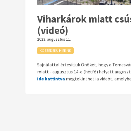
Viharkárok miatt cs
(videó)
2023. augusztus 11.
KÖZÉRDEKŰ HÍREINK
Sajnálattal értesítjük Önöket, hogy a Temesvá
miatt - augusztus 14-e (hétfő) helyett augusztu
Ide kattintva
megtekintheti a videót, amelybe