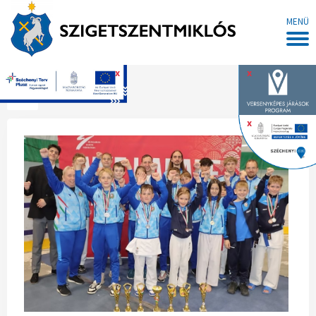
MENÜ
x
x
Főoldal
x