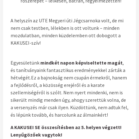
főszerepet – lelkesen, bátran, fegyelmezetten!
A helyszín az UTE Megyeri úti Jégcsarnoka volt, de mi
nem csak testben, lélekben is ott voltunk – minden
mozdulatban, minden küzdelemben ott dobogott a
KAKUSEI-szív!
Egyesületünk
mindkét napon képviseltette magát
,
és tanítványaink fantasztikus eredményekkel zárták a
hétvégét.Ez a bajnokság nem csupán érmekről, hanem
a fejlődésről, a közösség erejéről és a karate
szellemiségéről is szólt. Nem nyert mindenki, nem is
sikerült mindig menden úgy, ahogy szerettük volna, de
a versenyzés már csak ilyen. Küzdöttünk, nem adtuk fel,
és lépünk tovább, és harcolunk az álmainkért!
A KAKUSEI SE összesítésben az 5. helyen végzett!
Lenyűgözőek vagytok!