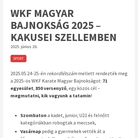
WKF MAGYAR
BAJNOKSÁG 2025 –
KAKUSEI SZELLEMBEN
2025. június 26.
SPORT
2025.05.24-25-én
rekordlétszám
mellett rendezték meg
a 2025-ös WKF Karate Magyar Bajnokságot:
71
egyesület
,
850 versenyző
, egy közös cél –
megmutatni, kik vagyunk a tatamin
!
Szombaton
a kadet, junior, U21 és felnőtt
kategóriákban robogtak a meccsek,
Vasárnap
pedig a gyermekek vették át a