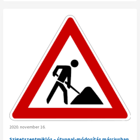
2020. november 16.
Szigetszentmiklós – útvonal-módosítás márciusban