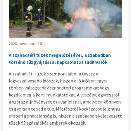
2020. november 16.
A szabadtéri tüzek megelőzésével, a szabadban
történő tűzgyújtással kapcsolatos tudnivalók
A szabadtéri tüzek szempontjából a tavasz a
legveszélyesebb időszak, hiszen a jó időben egyre
többen választanak szabadtéri programokat vagy
kezdik meg a kerti munkálatokat. A veszélyt egyrészről
a száraz aljnövényzet és avar jelenti, amelyben könnyen
és gyorsan terjed a tűz. Másrészről kockázatot jelent az
emberi gondatlanság is, hiszen a szabadban keletkezett
tüzek 99 százalékát emberek okozzák.