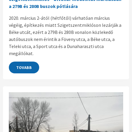
a 279B és 280B buszok pótlására
2020. március 2-ától (hétfőtől) várhatóan március
végéig, építkezés miatt Szigetszentmiklóson lezárják a
Béke utcát, ezért a 279B és 280B vonalon közlekedő
autóbuszok nem érintik a Föveny utca, a Béke utca, a
Teleki utca, a Sport utca és a Dunaharaszti utca
megállókat.
TOVABB