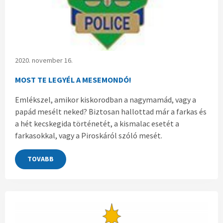
2020. november 16.
MOST TE LEGYÉL A MESEMONDÓ!
Emlékszel, amikor kiskorodban a nagymamád, vagy a
papád mesélt neked? Biztosan hallottad már a farkas és
a hét kecskegida történetét, a kismalac esetét a
farkasokkal, vagy a Piroskáról szóló mesét.
TOVABB