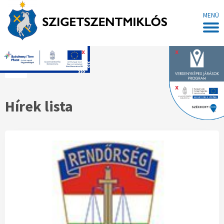
MENÜ
x
x
Főoldal
x
Hírek lista