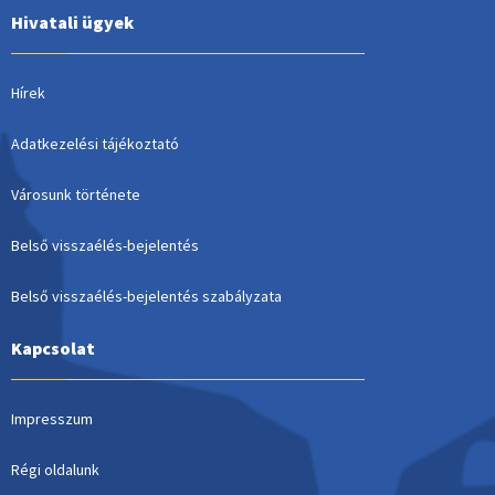
Hivatali ügyek
Hírek
Adatkezelési tájékoztató
Városunk története
Belső visszaélés-bejelentés
Belső visszaélés-bejelentés szabályzata
Kapcsolat
Impresszum
Régi oldalunk