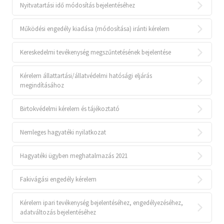
Nyitvatartási idő módosítás bejelentéséhez
Működési engedély kiadása (módosítása) iránti kérelem
Kereskedelmi tevékenység megszűntetésének bejelentése
Kérelem állattartási/állatvédelmi hatósági eljárás
megindításához
Birtokvédelmi kérelem és tájékoztató
Nemleges hagyatéki nyilatkozat
Hagyatéki ügyben meghatalmazás 2021
Fakivágási engedély kérelem
Kérelem ipari tevékenység bejelentéséhez, engedélyezéséhez,
adatváltozás bejelentéséhez