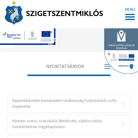
MENÜ
x
x
Főoldal
x
NYOMTATVÁNYOK
Adóügyi Osztály
Általános Igazgatási és
Bejelentésköteles kereskedelmi tevékenység Folytatásáról szóló
Közrendvédelmi Iroda
bejelentése
Szociális és Intézményfenntartói Iroda
Kérelem üzemi, szabadidős létesítmény zajkibocsátási
határértékének megállapítására
Településrendezési Iroda