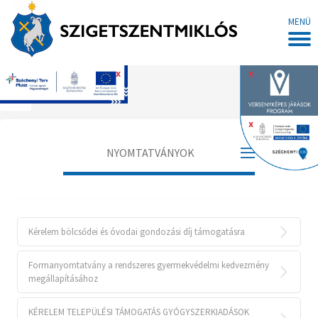
MENÜ
x
x
Főoldal
x
NYOMTATVÁNYOK
Adóügyi Osztály
Általános Igazgatási és Közrendvédelmi
Kérelem bölcsődei és óvodai gondozási díj támogatásra
Iroda
Formanyomtatvány a rendszeres gyermekvédelmi kedvezmény
Szociális és Intézményfenntartói
megállapításához
Iroda
KÉRELEM TELEPÜLÉSI TÁMOGATÁS GYÓGYSZERKIADÁSOK
Településrendezési Iroda