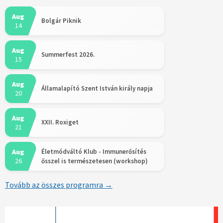
Aug
Bolgár Piknik
14
Aug
Summerfest 2026.
15
Aug
Államalapító Szent István király napja
20
Aug
XXII. Roxiget
21
Aug
Életmódváltó Klub - Immunerősítés
26
ősszel is természetesen (workshop)
Tovább az összes programra →