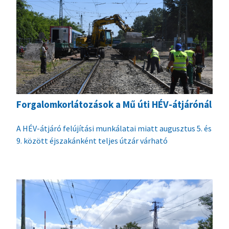
Forgalomkorlátozások a Mű úti HÉV-átjárónál
A HÉV-átjáró felújítási munkálatai miatt augusztus 5. és
9. között éjszakánként teljes útzár várható