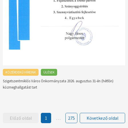
KÖZÉRDEKŰ HÍREINK
ÜLÉSEK
Szigetszentmiklós Város Önkormányzata 2026. augusztus 31-én (hétfőn)
közmeghallgatást tart
Előző oldal
1
…
275
Következő oldal