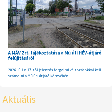
A MÁV Zrt. tájékoztatása a Mű úti HÉV-átjáró
felújításáról
2026. július 17-től jelentős forgalmi változásokkal kell
számolni a Mű úti átjáró környékén
Aktuális