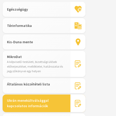
Egészségügy
Térinformatika
Kis-Duna mente
MikroDat
A képviselő-testületi, bizottsági ülések
előterjesztései, mellékletei, határozatai és
jegyzőkönyvei egy helyen
Általános közzétételi lista
Ukrán menekültválsággal
kapcsolatos információk