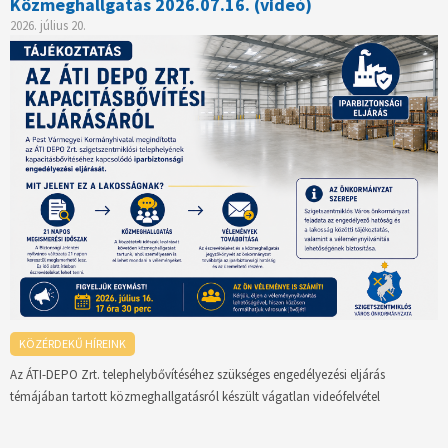
Közmeghallgatás 2026.07.16. (videó)
2026. július 20.
KÖZÉRDEKŰ HÍREINK
Az ÁTI-DEPO Zrt. telephelybővítéséhez szükséges engedélyezési eljárás
témájában tartott közmeghallgatásról készült vágatlan videófelvétel