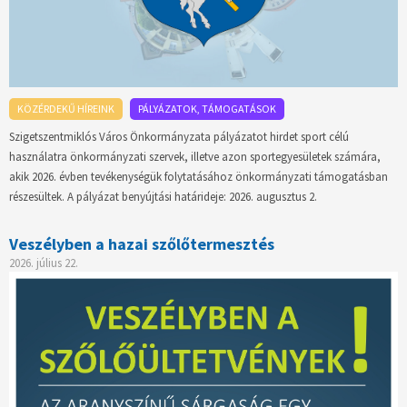
KÖZÉRDEKŰ HÍREINK
PÁLYÁZATOK, TÁMOGATÁSOK
Szigetszentmiklós Város Önkormányzata pályázatot hirdet sport célú
használatra önkormányzati szervek, illetve azon sportegyesületek számára,
akik 2026. évben tevékenységük folytatásához önkormányzati támogatásban
részesültek. A pályázat benyújtási határideje: 2026. augusztus 2.
Veszélyben a hazai szőlőtermesztés
2026. július 22.