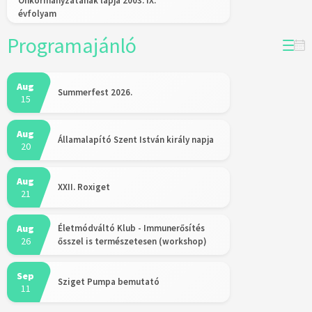
Önkormányzatának lapja 2003. IX.
évfolyam
Programajánló
Aug
Summerfest 2026.
15
Aug
Államalapító Szent István király napja
20
Aug
XXII. Roxiget
21
Aug
Életmódváltó Klub - Immunerősítés
26
ősszel is természetesen (workshop)
Sep
Sziget Pumpa bemutató
11