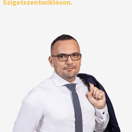
Szigetszentmiklóson.