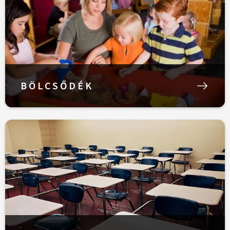
BÖLCSŐDÉK