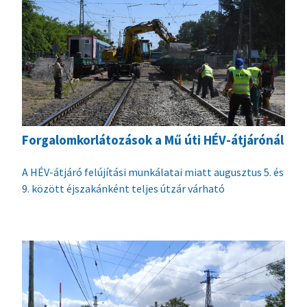
Forgalomkorlátozások a Mű úti HÉV-átjárónál
A HÉV-átjáró felújítási munkálatai miatt augusztus 5. és
9. között éjszakánként teljes útzár várható