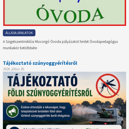
ÁLLÁSAJÁNLATOK
A Szigetszentmiklósi Mocorgó Óvoda pályázatot hirdet Óvodapedagógus
munkakör betöltésére
Tájékoztató szúnyoggyérítésről
2026. július 26.