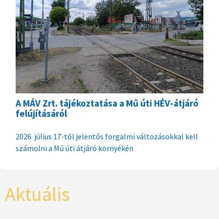
A MÁV Zrt. tájékoztatása a Mű úti HÉV-átjáró
felújításáról
2026. július 17-től jelentős forgalmi változásokkal kell
számolni a Mű úti átjáró környékén
Aktuális