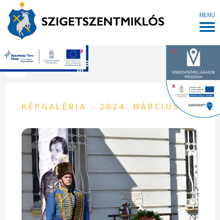
MENÜ
x
x
Főoldal
x
KÉPGALÉRIA - 2024. MÁRCIUS 15.