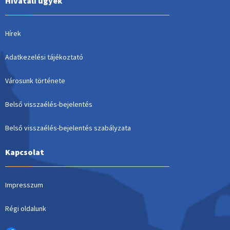
Hivatali ügyek
Hírek
Adatkezelési tájékoztató
Városunk története
Belső visszaélés-bejelentés
Belső visszaélés-bejelentés szabályzata
Kapcsolat
Impresszum
Régi oldalunk