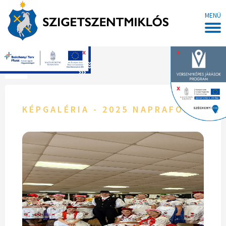
MENÜ
x
x
Főoldal
x
KÉPGALÉRIA - 2025 NAPRAFORGÓK A