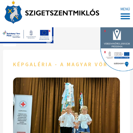
MENÜ
x
x
Főoldal
x
KÉPGALÉRIA - A MAGYAR VÖRÖSKER