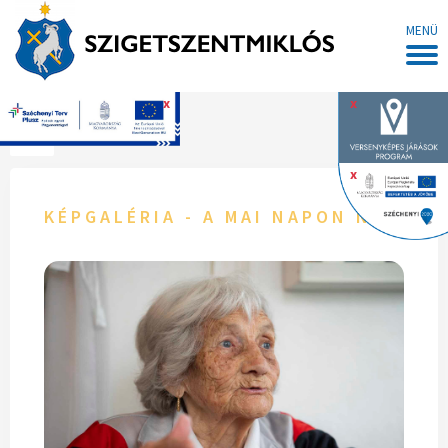
MENÜ
x
x
Főoldal
x
KÉPGALÉRIA - A MAI NAPON NAGY 