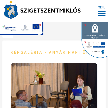
MENÜ
x
x
Főoldal
x
KÉPGALÉRIA - ANYÁK NAPI ÜNNEPSÉ