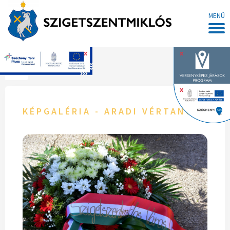
MENÜ
x
x
Főoldal
x
KÉPGALÉRIA - ARADI VÉRTANÚKRA E