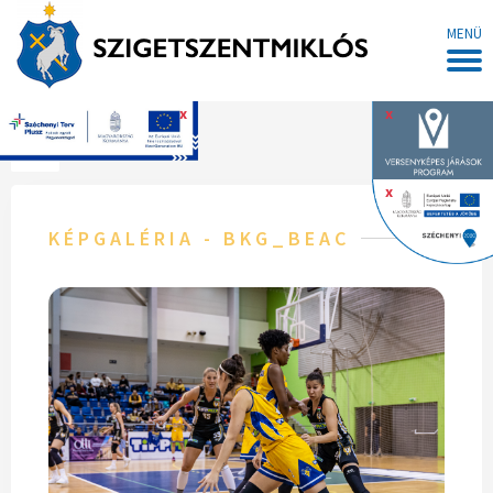
MENÜ
x
x
Főoldal
x
KÉPGALÉRIA - BKG_BEAC