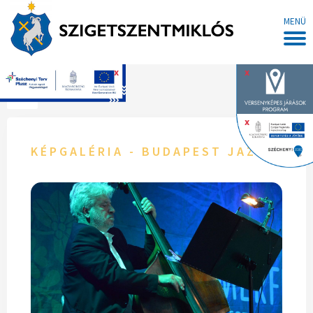
MENÜ
x
x
Főoldal
x
KÉPGALÉRIA - BUDAPEST JAZZ ORC