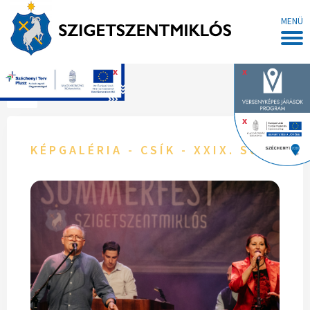
MENÜ
x
x
Főoldal
x
KÉPGALÉRIA - CSÍK - XXIX. SUMME