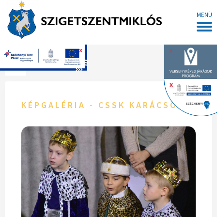
MENÜ
x
x
Főoldal
x
KÉPGALÉRIA - CSSK KARÁCSONY 202