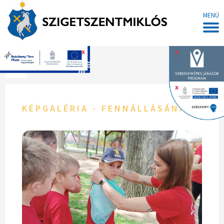
MENÜ
x
x
Főoldal
x
KÉPGALÉRIA - FENNÁLLÁSÁNAK 143