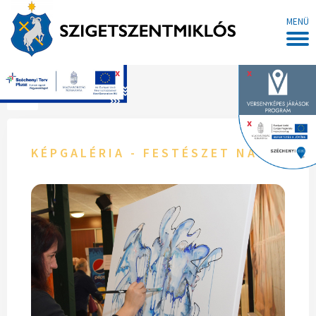
MENÜ
x
x
Főoldal
x
KÉPGALÉRIA - FESTÉSZET NAPJA