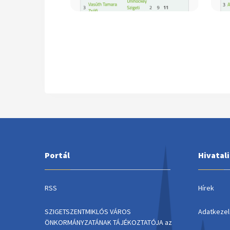
Portál
Hivatal
RSS
Hírek
SZIGETSZENTMIKLÓS VÁROS
Adatkezel
ÖNKORMÁNYZATÁNAK TÁJÉKOZTATÓJA az