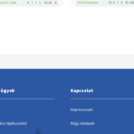
i ügyek
Kapcsolat
Impresszum
ési tájékoztató
Régi oldalunk