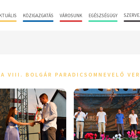
SZERVE
KTUÁLIS
KÖZIGAZGATÁS
VÁROSUNK
EGÉSZSÉGÜGY
 A VIII. BOLGÁR PARADICSOMNEVELŐ VE