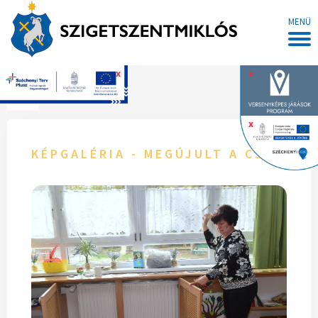
MENÜ
x
x
Főoldal
x
KÉPGALÉRIA - MEGÚJULT A CSICSE