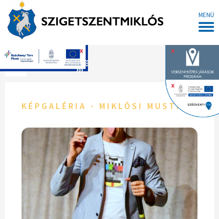
MENÜ
x
x
Főoldal
x
KÉPGALÉRIA - MIKLÓSI MUSTRA 2022