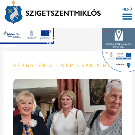
MENÜ
x
x
Főoldal
x
KÉPGALÉRIA - NEM CSAK A HÚSZÉVE