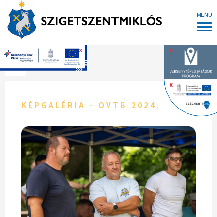
MENÜ
x
x
Főoldal
x
KÉPGALÉRIA - OVTB 2024.