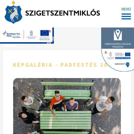
MENÜ
x
x
Főoldal
x
KÉPGALÉRIA - PADFESTÉS 2020