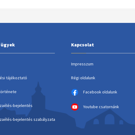
i ügyek
Kapcsolat
Impresszum
ési tájékoztató
Régi oldalunk
története
Facebook oldalunk
szaélés-bejelentés
Youtube csatornánk
szaélés-bejelentés szabályzata