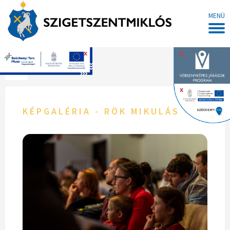
MENÜ
x
x
Főoldal
x
KÉPGALÉRIA - RÖK MIKULÁS